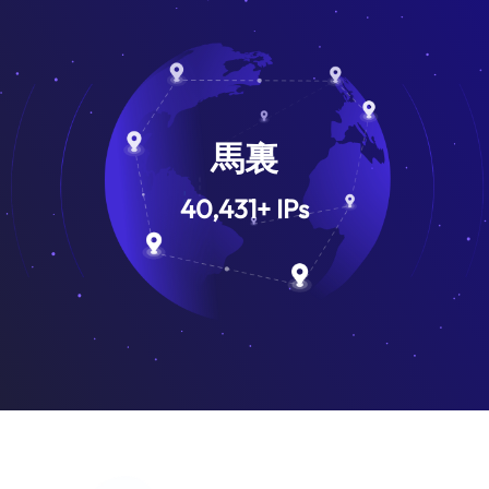
馬裏
40,431
+
IPs