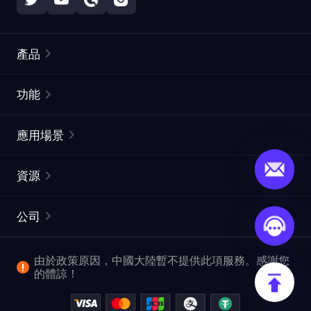
產品
住宅代理
熱門
功能
無限住宅代理
免費代理列表
應用場景
靜態住宅代理
代理檢測工具
靜態數據中心代理
品牌保護
ISP代理
資源
長效ISP代理
市場網頁測試
CroxyProxy
文件
市場研究
網頁擷取 API
免費試用
公司
ProxySite
用戶指南
廣告驗證
SERP API
推廣返利
常見問題解答
由於政策原因，中國大陸暫不提供此項服務。感謝您
爬行和索引
視頻下載 API
企業服務
的體諒！
位置
查看所有使用案例
反洗錢合規計劃
博客