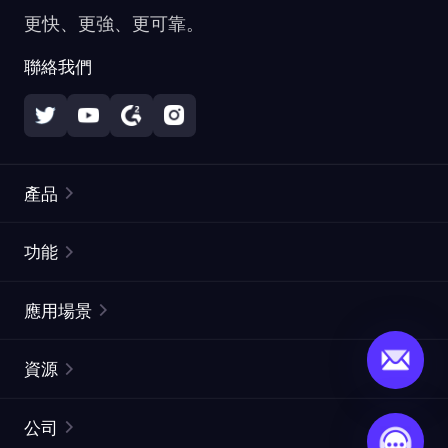
更快、更強、更可靠。
聯絡我們
產品
住宅代理
熱門
功能
無限住宅代理
免費代理列表
應用場景
靜態住宅代理
代理檢測工具
靜態數據中心代理
品牌保護
ISP代理
資源
長效ISP代理
市場網頁測試
CroxyProxy
文件
市場研究
網頁擷取 API
免費試用
公司
ProxySite
用戶指南