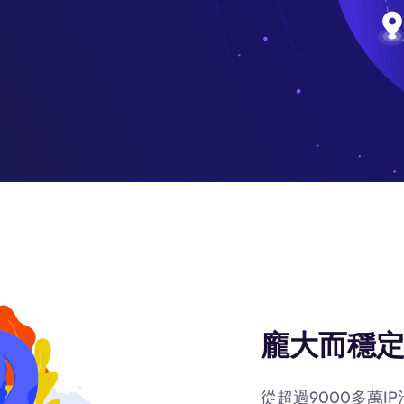
龐大而穩定
從超過9000多萬