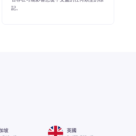
記。
加坡
英國