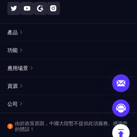
產品
住宅代理
熱門
功能
無限住宅代理
免費代理列表
應用場景
靜態住宅代理
代理檢測工具
靜態數據中心代理
品牌保護
ISP代理
資源
長效ISP代理
市場網頁測試
CroxyProxy
文件
市場研究
網頁擷取 API
免費試用
公司
ProxySite
用戶指南
廣告驗證
SERP API
推廣返利
常見問題解答
由於政策原因，中國大陸暫不提供此項服務。感謝您
爬行和索引
視頻下載 API
企業服務
的體諒！
位置