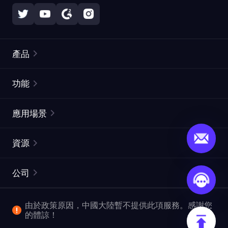
產品
住宅代理
熱門
功能
無限住宅代理
免費代理列表
應用場景
靜態住宅代理
代理檢測工具
靜態數據中心代理
品牌保護
ISP代理
資源
長效ISP代理
市場網頁測試
CroxyProxy
文件
市場研究
網頁擷取 API
免費試用
公司
ProxySite
用戶指南
廣告驗證
SERP API
推廣返利
常見問題解答
由於政策原因，中國大陸暫不提供此項服務。感謝您
爬行和索引
視頻下載 API
企業服務
的體諒！
位置