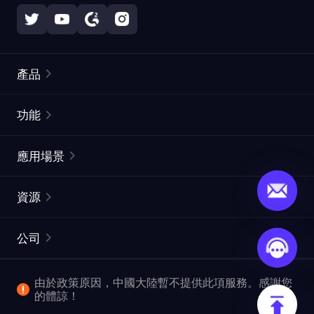
產品
住宅代理
熱門
功能
無限住宅代理
免費代理列表
應用場景
靜態住宅代理
代理檢測工具
靜態數據中心代理
品牌保護
ISP代理
資源
長效ISP代理
市場網頁測試
CroxyProxy
文件
市場研究
網頁擷取 API
免費試用
公司
ProxySite
用戶指南
廣告驗證
SERP API
推廣返利
常見問題解答
由於政策原因，中國大陸暫不提供此項服務。感謝您
爬行和索引
視頻下載 API
企業服務
的體諒！
位置