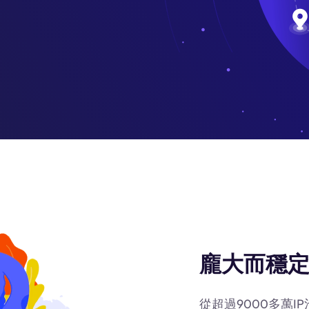
龐大而穩定
從超過9000多萬