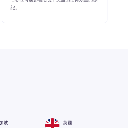
記。
加坡
英國