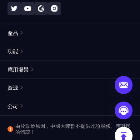
產品
住宅代理
熱門
功能
無限住宅代理
免費代理列表
應用場景
靜態住宅代理
代理檢測工具
靜態數據中心代理
品牌保護
ISP代理
資源
長效ISP代理
市場網頁測試
CroxyProxy
文件
市場研究
網頁擷取 API
免費試用
公司
ProxySite
用戶指南
廣告驗證
SERP API
推廣返利
常見問題解答
由於政策原因，中國大陸暫不提供此項服務。感謝您
爬行和索引
視頻下載 API
企業服務
的體諒！
位置