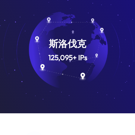
斯洛伐克
125,095
+
IPs