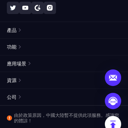
產品
住宅代理
熱門
功能
無限住宅代理
免費代理列表
應用場景
靜態住宅代理
代理檢測工具
靜態數據中心代理
品牌保護
ISP代理
資源
長效ISP代理
市場網頁測試
CroxyProxy
文件
市場研究
網頁擷取 API
免費試用
公司
ProxySite
用戶指南
廣告驗證
SERP API
推廣返利
常見問題解答
由於政策原因，中國大陸暫不提供此項服務。感謝您
爬行和索引
視頻下載 API
企業服務
的體諒！
位置