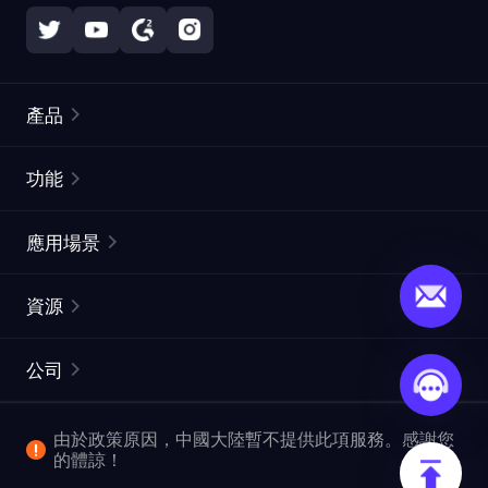
產品
住宅代理
熱門
功能
無限住宅代理
免費代理列表
應用場景
靜態住宅代理
代理檢測工具
靜態數據中心代理
品牌保護
ISP代理
資源
長效ISP代理
市場網頁測試
CroxyProxy
文件
市場研究
網頁擷取 API
免費試用
公司
ProxySite
用戶指南
廣告驗證
SERP API
推廣返利
常見問題解答
由於政策原因，中國大陸暫不提供此項服務。感謝您
爬行和索引
視頻下載 API
企業服務
的體諒！
位置