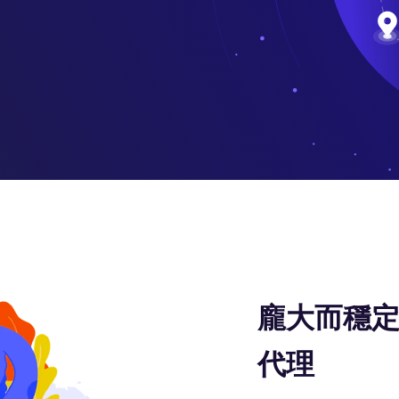
龐大而穩定
代理