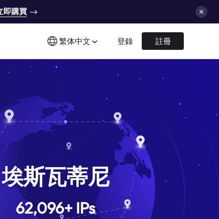
立即購買
繁体中文
登錄
註冊
埃斯瓦蒂尼
62,096
+
IPs