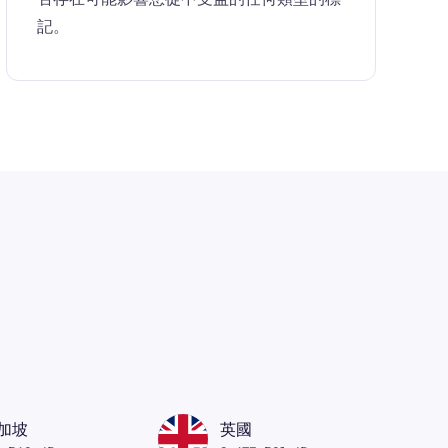
記。
加坡
英國