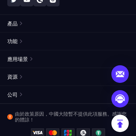
產品
住宅代理
熱門
功能
無限住宅代理
免費代理列表
應用場景
靜態住宅代理
代理檢測工具
靜態數據中心代理
品牌保護
ISP代理
資源
長效ISP代理
市場網頁測試
CroxyProxy
文件
市場研究
網頁擷取 API
免費試用
公司
ProxySite
用戶指南
廣告驗證
SERP API
推廣返利
常見問題解答
由於政策原因，中國大陸暫不提供此項服務。感謝您
爬行和索引
視頻下載 API
企業服務
的體諒！
位置
查看所有使用案例
反洗錢合規計劃
博客