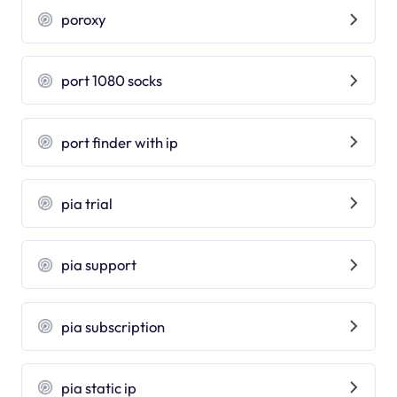
poroxy
port 1080 socks
port finder with ip
pia trial
pia support
pia subscription
pia static ip