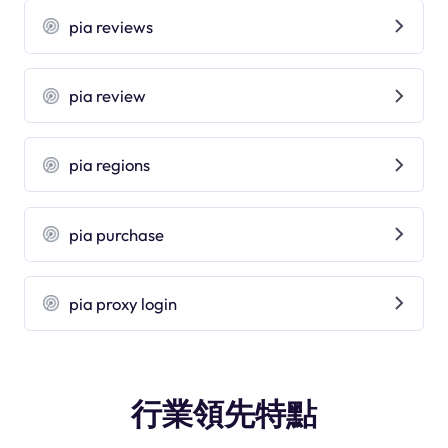
pia reviews
pia review
pia regions
pia purchase
pia proxy login
行業領先特點