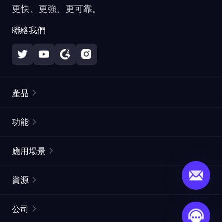
更快、更強、更可靠。
聯絡我們
產品
住宅代理
熱門
功能
無限住宅代理
免費代理列表
應用場景
靜態住宅代理
代理檢測工具
靜態數據中心代理
品牌保護
ISP代理
資源
長效ISP代理
市場網頁測試
CroxyProxy
文件
市場研究
網頁擷取 API
免費試用
公司
ProxySite
用戶指南