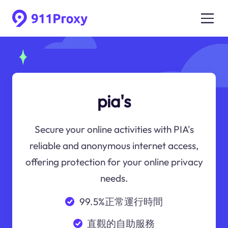
pia's
Secure your online activities with PIA's
reliable and anonymous internet access,
offering protection for your online privacy
needs.
99.5%正常運行時間
直觀的自助服務