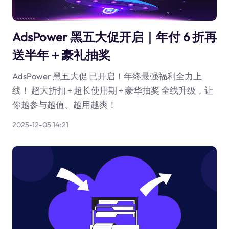
AdsPower 黑五大促开启｜年付 6 折再
送半年＋豪礼抽奖
AdsPower 黑五大促 已开启！年终最强福利全力上
线！ 超大折扣 + 超长使用期 + 豪华抽奖 全线升级，让
你越参与越值、越用越爽！
2025-12-05 14:21