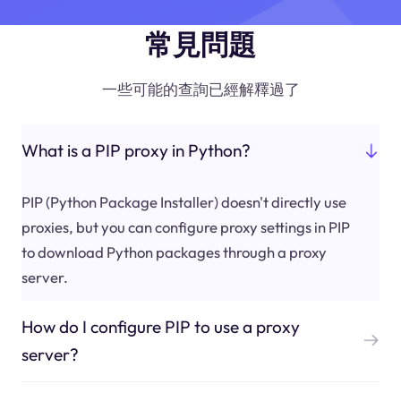
常見問題
一些可能的查詢已經解釋過了
What is a PIP proxy in Python?
PIP (Python Package Installer) doesn't directly use
proxies, but you can configure proxy settings in PIP
to download Python packages through a proxy
server.
How do I configure PIP to use a proxy
server?