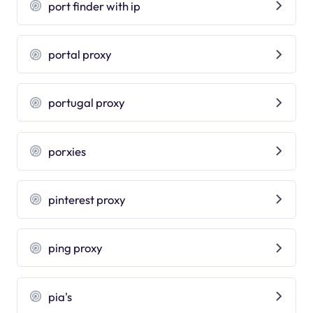
port finder with ip
portal proxy
portugal proxy
porxies
pinterest proxy
ping proxy
pia's