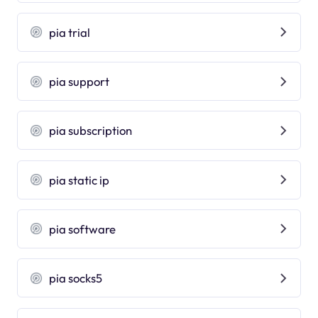
pia trial
pia support
pia subscription
pia static ip
pia software
pia socks5