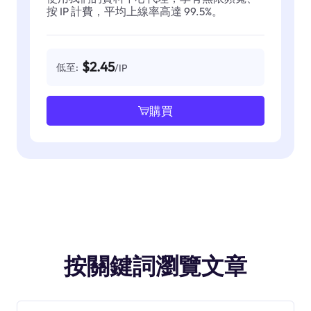
按 IP 計費，平均上線率高達 99.5%。
$2.45
低至:
/IP
購買
按關鍵詞瀏覽文章