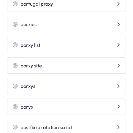
portugal proxy
porxies
porxy list
porxy site
porxys
poryx
postfix ip rotation script