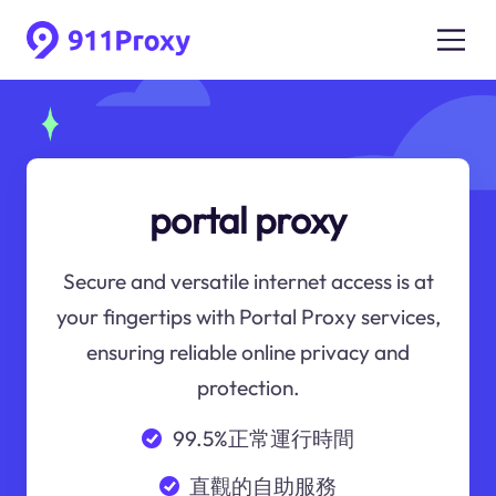
portal proxy
Secure and versatile internet access is at
your fingertips with Portal Proxy services,
ensuring reliable online privacy and
protection.
99.5%正常運行時間
直觀的自助服務