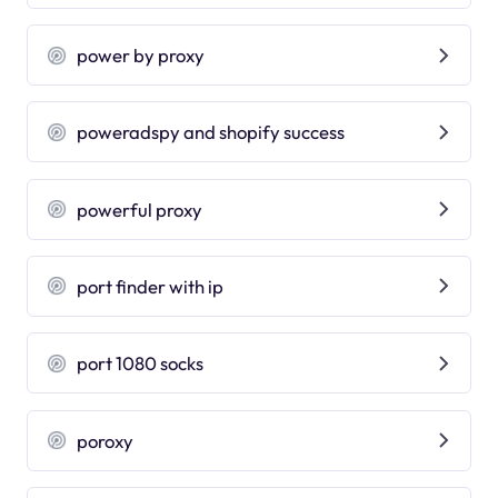
power by proxy
poweradspy and shopify success
powerful proxy
port finder with ip
port 1080 socks
poroxy