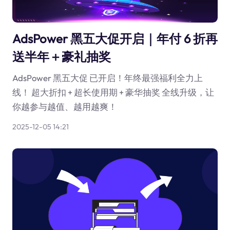
AdsPower 黑五大促开启｜年付 6 折再
送半年＋豪礼抽奖
AdsPower 黑五大促 已开启！年终最强福利全力上
线！ 超大折扣 + 超长使用期 + 豪华抽奖 全线升级，让
你越参与越值、越用越爽！
2025-12-05 14:21