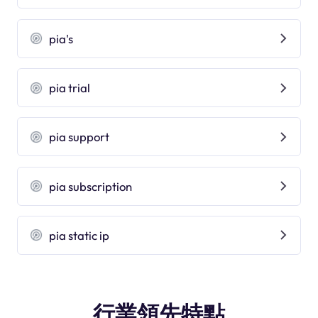
pia's
pia trial
pia support
pia subscription
pia static ip
行業領先特點