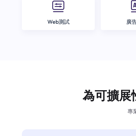
Web測試
廣
為可擴展
專