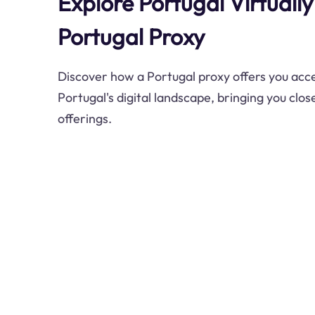
Explore Portugal Virtually
Portugal Proxy
Discover how a Portugal proxy offers you acce
Portugal's digital landscape, bringing you close
offerings.