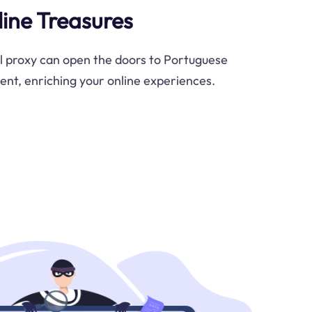
ine Treasures
l proxy can open the doors to Portuguese
ent, enriching your online experiences.