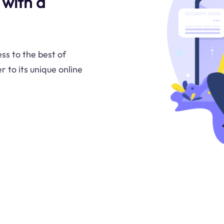
 with a
ss to the best of
r to its unique online