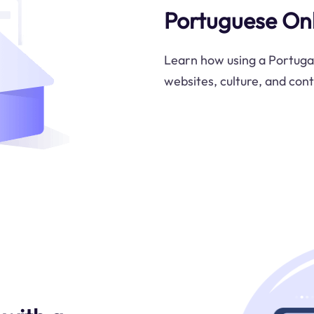
Portuguese Onl
Learn how using a Portuga
websites, culture, and cont