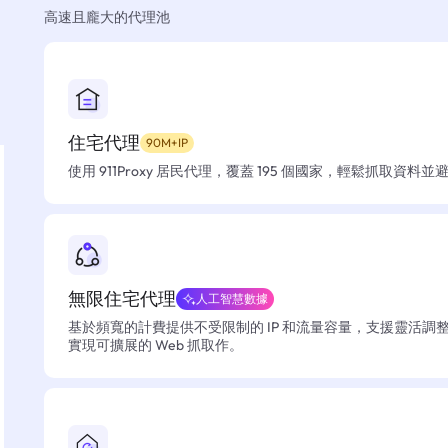
高速且龐大的代理池
住宅代理
90M+IP
使用 911Proxy 居民代理，覆蓋 195 個國家，輕鬆抓取資料
無限住宅代理
人工智慧數據
基於頻寬的計費提供不受限制的 IP 和流量容量，支援靈活調
實現可擴展的 Web 抓取作。