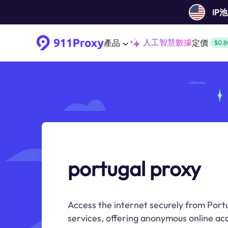
IP
人工智慧數據
產品
定價
$0.8
portugal proxy
Access the internet securely from Port
services, offering anonymous online acc