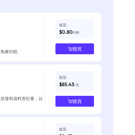
低至:
$0.80
/GB
購買
並避免被封鎖。
低至:
$85.43
/天
整並發和資料吞吐量，以
購買
低至: