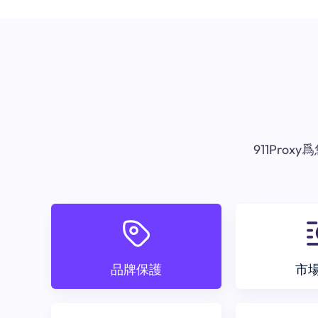
911Pr
品牌保護
市