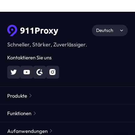
Deutsch
Schneller, Stärker, Zuverlässiger.
Kontaktieren Sie uns
Produkte
Residential Proxies
Beliebt
Funktionen
Unbegrenzte Residential Proxies
Kostenlose Proxy-Liste
Aufanwendungen
Statische Residential Proxies