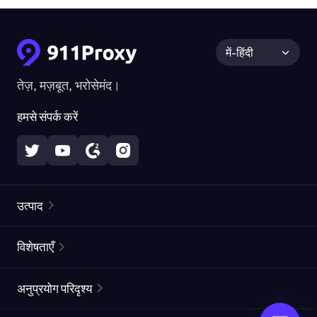
में-हिंदी
तेज़, मज़बूत, भरोसेमंद।
हमसे संपर्क करें
उत्पाद
रेज़िडेंशियल प्रॉक्सीज़
लोकप्रिय
विशेषताएँ
अनलिमिटेड रेज़िडेंशियल प्रॉक्सीज़
मुफ्त प्रॉक्सी सूची
अनुप्रयोग परिदृश्य
स्थैतिक रेज़िडेंशियल प्रॉक्सीज़
प्रॉक्सी चेकर
स्थैतिक डेटा सेंटर प्रॉक्सीज़
ब्रांड सुरक्षा