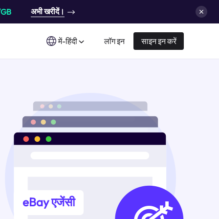
अभी खरीदें।
/GB
में-हिंदी
लॉग इन
साइन इन करें
eBay एजेंसी