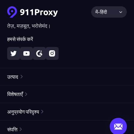
में-हिंदी
तेज़, मज़बूत, भरोसेमंद।
हमसे संपर्क करें
उत्पाद
रेज़िडेंशियल प्रॉक्सीज़
लोकप्रिय
विशेषताएँ
अनलिमिटेड रेज़िडेंशियल प्रॉक्सीज़
मुफ्त प्रॉक्सी सूची
अनुप्रयोग परिदृश्य
स्थैतिक रेज़िडेंशियल प्रॉक्सीज़
प्रॉक्सी चेकर
स्थैतिक डेटा सेंटर प्रॉक्सीज़
ब्रांड सुरक्षा
आईएसपी एजेंट
संपत्ति