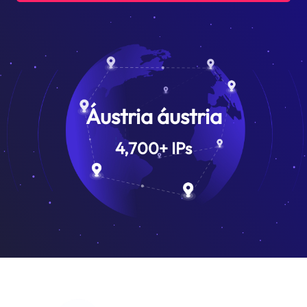
Áustria áustria
4,700
+
IPs