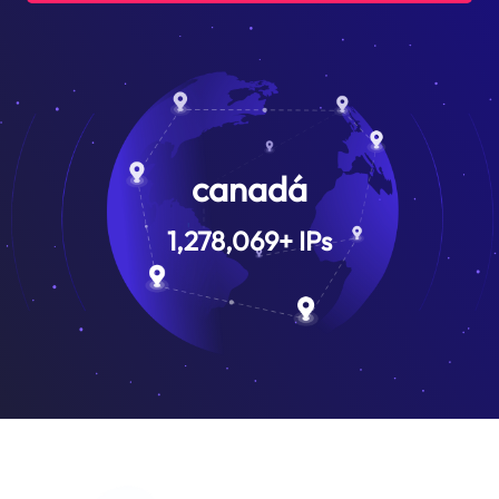
canadá
1,278,069
+
IPs