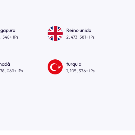
ngapura
Reino unido
, 548+ IPs
2, 473, 581+ IPs
nadá
turquia
278, 069+ IPs
1, 105, 336+ IPs