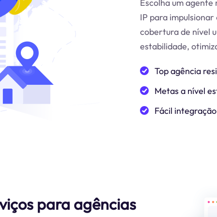
Escolha um agente r
IP para impulsionar 
cobertura de nível 
estabilidade, otimi
Top agência res
Metas a nível es
Fácil integração
rviços para agências