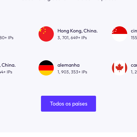
Hong Kong, China.
ci
080+ IPs
3, 701, 649+ IPs
155
 China.
alemanha
ca
44+ IPs
1, 903, 353+ IPs
1, 
Todos os países