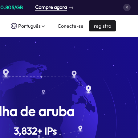
Compre agora
a
0.80$/GB
Português
Conecte-se
registro
Ilha de aruba
3,832
+
IPs