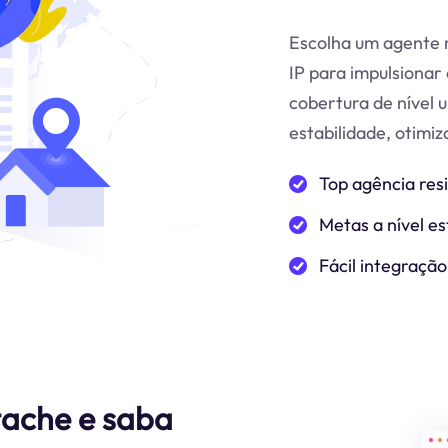
Escolha um agente r
IP para impulsionar 
cobertura de nível 
estabilidade, otimi
Top agência res
Metas a nível es
Fácil integração
tache e saba