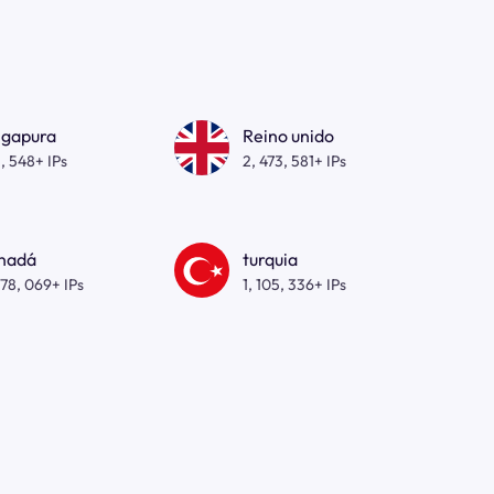
ngapura
Reino unido
, 548+ IPs
2, 473, 581+ IPs
nadá
turquia
278, 069+ IPs
1, 105, 336+ IPs