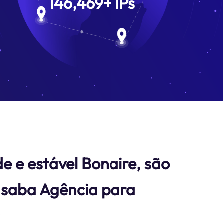
146,469
+
IPs
e e estável Bonaire, são
 saba Agência para
s