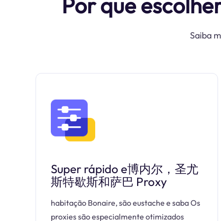
Por que escolhe
Saiba m
Super rápido e博内尔，圣尤
斯特歇斯和萨巴 Proxy
habitação Bonaire, são eustache e saba Os
proxies são especialmente otimizados