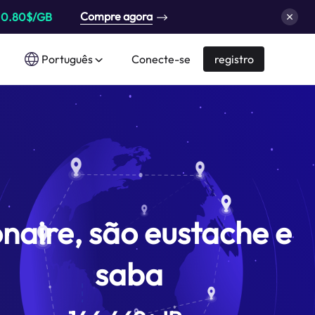
Compre agora
a
0.80$/GB
Português
Conecte-se
registro
naire, são eustache e
saba