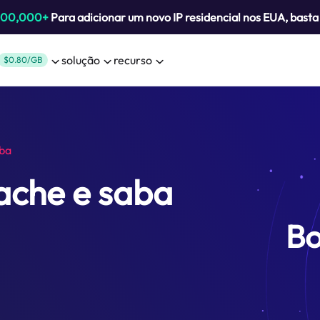
800,000+
Para adicionar um novo IP residencial nos EUA, bast
solução
recurso
$0.80/GB
aba
ache e saba
Bo