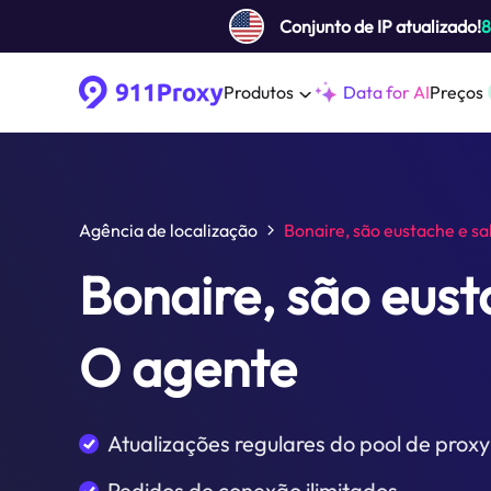
Conjunto de IP atualizado!
Produtos
Data for AI
Preços
Agência de localização
Bonaire, são eustache e s
Bonaire, são eust
O agente
Atualizações regulares do pool de proxy
Pedidos de conexão ilimitados