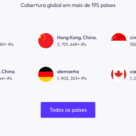
Cobertura global em mais de 195 países
Hong Kong, China.
ci
080+ IPs
3, 701, 649+ IPs
155
 China.
alemanha
ca
44+ IPs
1, 903, 353+ IPs
1, 
Todos os países