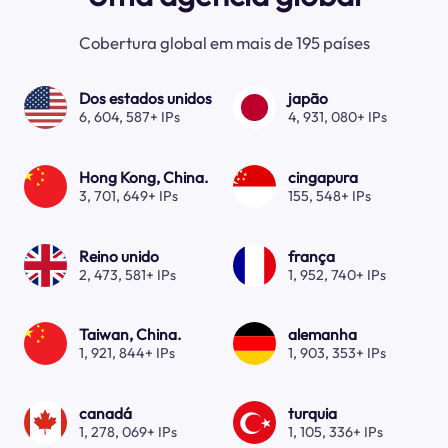
Cobertura global em mais de 195 países
Dos estados unidos
japão
6, 604, 587+ IPs
4, 931, 080+ IPs
Hong Kong, China.
cingapura
3, 701, 649+ IPs
155, 548+ IPs
Reino unido
frança
2, 473, 581+ IPs
1, 952, 740+ IPs
Taiwan, China.
alemanha
1, 921, 844+ IPs
1, 903, 353+ IPs
canadá
turquia
1, 278, 069+ IPs
1, 105, 336+ IPs