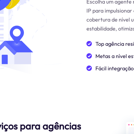
Escolha um agente r
IP para impulsionar 
cobertura de nível 
estabilidade, otimi
Top agência res
Metas a nível es
Fácil integração
viços para agências