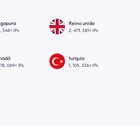
ngapura
Reino unido
, 548+ IPs
2, 473, 581+ IPs
nadá
turquia
278, 069+ IPs
1, 105, 336+ IPs