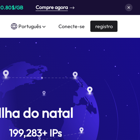
Compre agora
a
0.80$/GB
Português
Conecte-se
registro
Ilha do natal
199,283
+
IPs