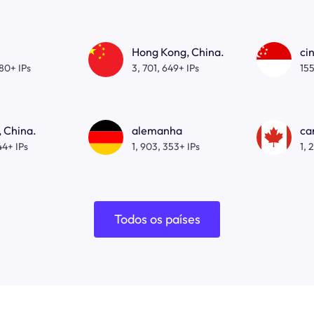
Hong Kong, China.
ci
080+ IPs
3, 701, 649+ IPs
155
 China.
alemanha
ca
44+ IPs
1, 903, 353+ IPs
1, 
Todos os países