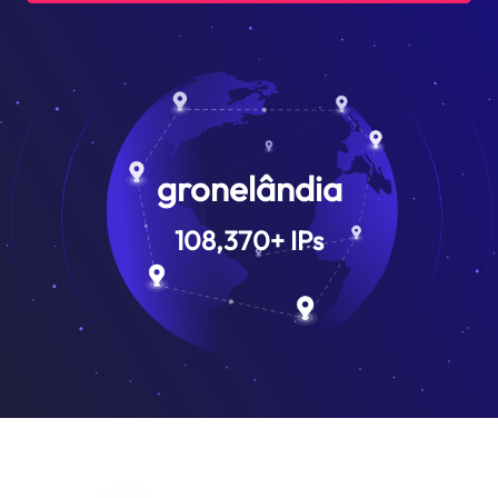
gronelândia
108,370
+
IPs