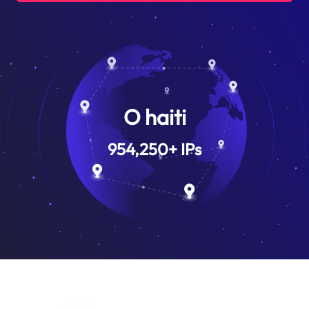
O haiti
954,250
+
IPs