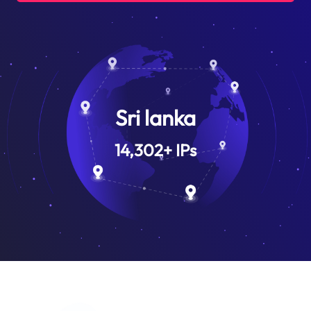
Sri lanka
14,302
+
IPs