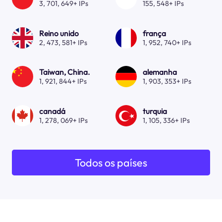
3, 701, 649+ IPs
155, 548+ IPs
Reino unido
frança
2, 473, 581+ IPs
1, 952, 740+ IPs
Taiwan, China.
alemanha
1, 921, 844+ IPs
1, 903, 353+ IPs
canadá
turquia
1, 278, 069+ IPs
1, 105, 336+ IPs
Todos os países