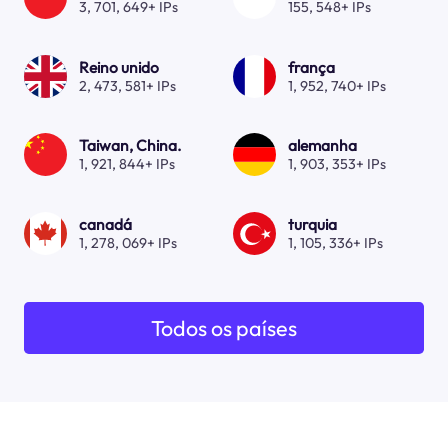
3, 701, 649+ IPs
155, 548+ IPs
Reino unido
frança
2, 473, 581+ IPs
1, 952, 740+ IPs
Taiwan, China.
alemanha
1, 921, 844+ IPs
1, 903, 353+ IPs
canadá
turquia
1, 278, 069+ IPs
1, 105, 336+ IPs
Todos os países