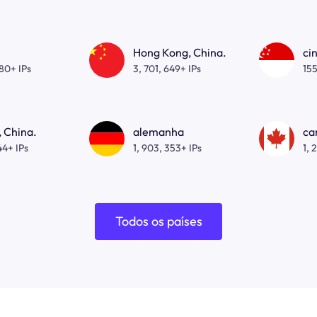
Hong Kong, China.
ci
080+ IPs
3, 701, 649+ IPs
155
 China.
alemanha
ca
44+ IPs
1, 903, 353+ IPs
1, 
Todos os países