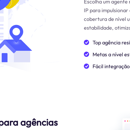
Escolha um agente r
IP para impulsionar 
cobertura de nível 
estabilidade, otimi
Top agência res
Metas a nível es
Fácil integração
 para agências