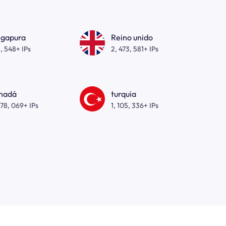
ngapura
Reino unido
, 548+ IPs
2, 473, 581+ IPs
nadá
turquia
278, 069+ IPs
1, 105, 336+ IPs