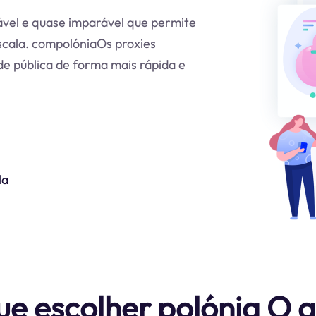
ável e quase imparável que permite
scala. compolóniaOs proxies
e pública de forma mais rápida e
la
ue escolher polónia O 