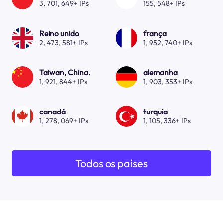
3, 701, 649+ IPs
155, 548+ IPs
Reino unido
frança
2, 473, 581+ IPs
1, 952, 740+ IPs
Taiwan, China.
alemanha
1, 921, 844+ IPs
1, 903, 353+ IPs
canadá
turquia
1, 278, 069+ IPs
1, 105, 336+ IPs
Todos os países