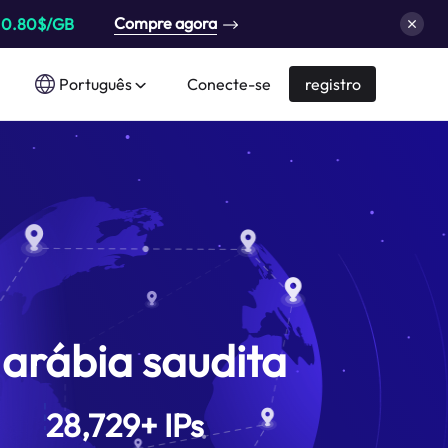
Compre agora
a
0.80$/GB
Português
Conecte-se
registro
 arábia saudita
28,729
+
IPs