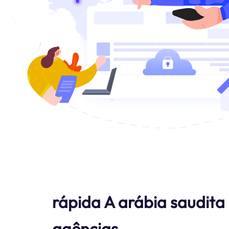
rápida A arábia saudita
agências