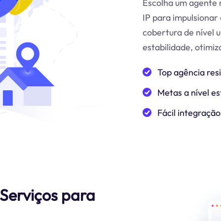
Escolha um agente r
IP para impulsionar 
cobertura de nível 
estabilidade, otimi
Top agência res
Metas a nível es
Fácil integração
 Serviços para