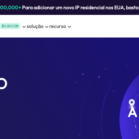
800,000+
Para adicionar um novo IP residencial nos EUA, bast
solução
recurso
$0.80/GB
 O
A