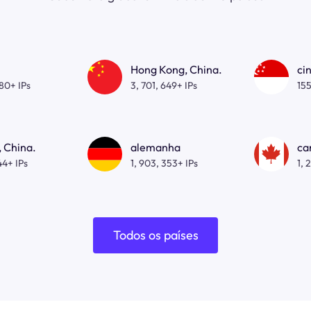
Hong Kong, China.
ci
080+ IPs
3, 701, 649+ IPs
155
 China.
alemanha
ca
44+ IPs
1, 903, 353+ IPs
1, 
Todos os países