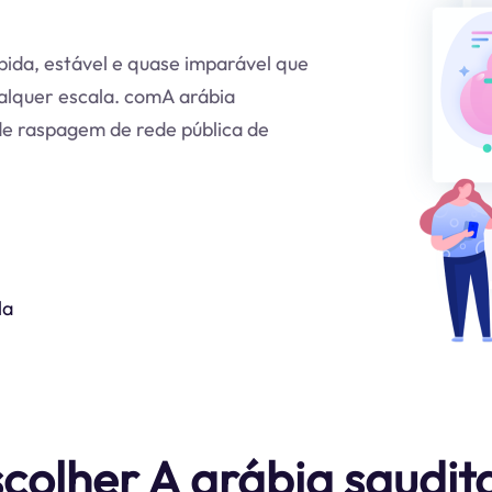
pida, estável e quase imparável que
alquer escala. comA arábia
de raspagem de rede pública de
la
scolher A arábia saudit