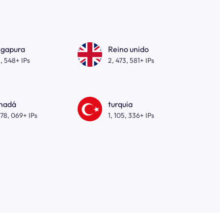
ngapura
Reino unido
, 548+ IPs
2, 473, 581+ IPs
nadá
turquia
278, 069+ IPs
1, 105, 336+ IPs