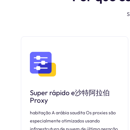
S
Super rápido e沙特阿拉伯
Proxy
habitação A arábia saudita Os proxies são
especialmente otimizados usando
infraestrutura de nuvem de última geração