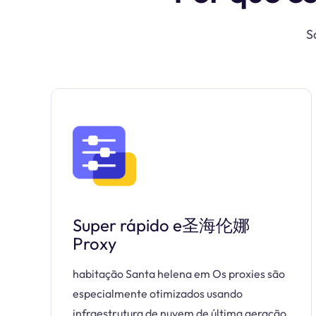
S
Super rápido e圣海伦娜
Proxy
habitação Santa helena em Os proxies são
especialmente otimizados usando
infraestrutura de nuvem de última geração