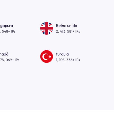
ngapura
Reino unido
, 548+ IPs
2, 473, 581+ IPs
nadá
turquia
278, 069+ IPs
1, 105, 336+ IPs