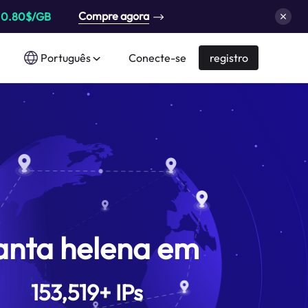
Compre agora
a
0.80$/GB
Português
Conecte-se
registro
anta helena em
153,519
+
IPs