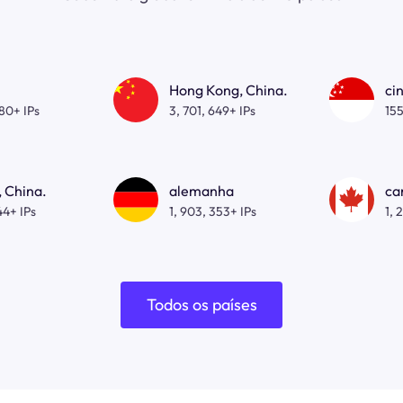
Hong Kong, China.
ci
080+ IPs
3, 701, 649+ IPs
155
 China.
alemanha
ca
44+ IPs
1, 903, 353+ IPs
1, 
Todos os países