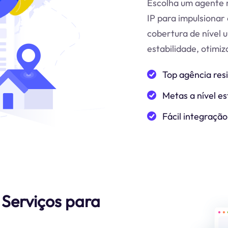
Escolha um agente r
IP para impulsionar 
cobertura de nível 
estabilidade, otimi
Top agência res
Metas a nível es
Fácil integração
 Serviços para