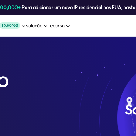
800,000+
Para adicionar um novo IP residencial nos EUA, bast
solução
recurso
$0.80/GB
 O
S