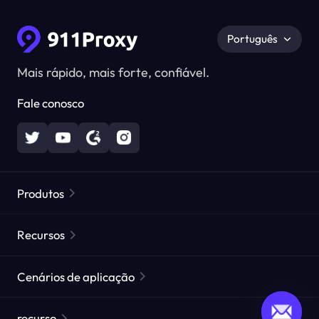
Português
Mais rápido, mais forte, confiável.
Fale conosco
Produtos
Proxies Residenciais
Popular
Recursos
Proxies Residenciais Ilimitados
Lista de Proxies Gratuitos
Cenários de aplicação
Proxies Residenciais Estáticos
Verificador de Proxy
Proxies de Data Center Estáticos
proteção da marca
Proxy para ISP
recurso