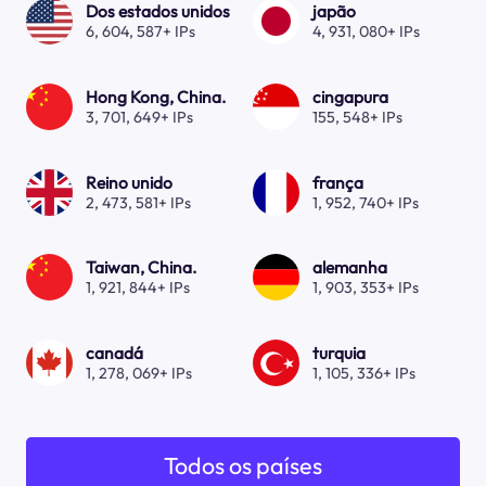
Dos estados unidos
japão
6, 604, 587+ IPs
4, 931, 080+ IPs
Hong Kong, China.
cingapura
3, 701, 649+ IPs
155, 548+ IPs
Reino unido
frança
2, 473, 581+ IPs
1, 952, 740+ IPs
Taiwan, China.
alemanha
1, 921, 844+ IPs
1, 903, 353+ IPs
canadá
turquia
1, 278, 069+ IPs
1, 105, 336+ IPs
Todos os países