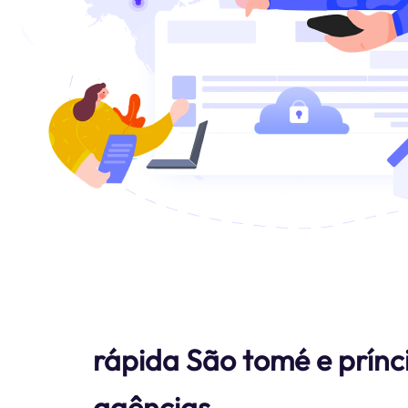
rápida São tomé e prínc
agências