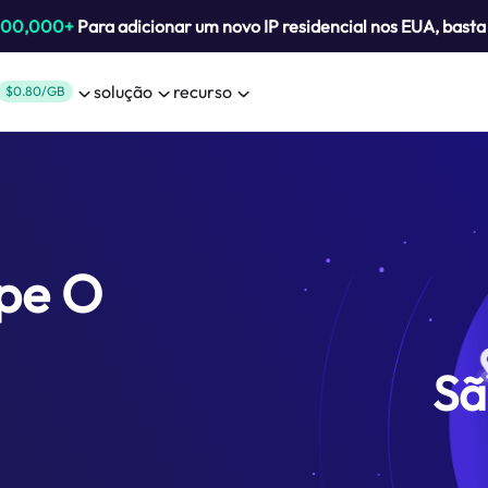
800,000+
Para adicionar um novo IP residencial nos EUA, bast
solução
recurso
$0.80/GB
ipe O
Sã