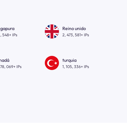
ngapura
Reino unido
, 548+ IPs
2, 473, 581+ IPs
nadá
turquia
278, 069+ IPs
1, 105, 336+ IPs