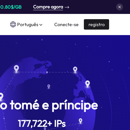
Compre agora
a
0.80$/GB
Português
Conecte-se
registro
o tomé e príncipe
177,722
+
IPs