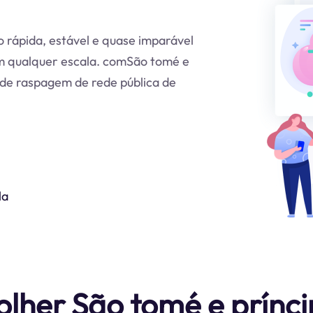
 rápida, estável e quase imparável
em qualquer escala. comSão tomé e
 de raspagem de rede pública de
la
olher São tomé e prínc