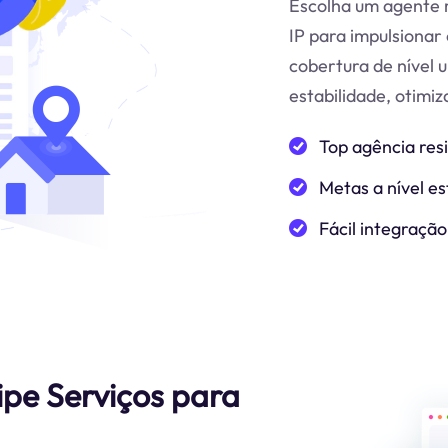
Escolha um agente r
IP para impulsionar 
cobertura de nível 
estabilidade, otimi
Top agência res
Metas a nível es
Fácil integração
ipe Serviços para