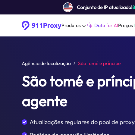
Conjunto de IP atualizado!
Produtos
Data for AI
Preços
Agência de localização
São tomé e príncipe
São tomé e prínc
agente
Atualizações regulares do pool de proxy
Pedidos de conexão ilimitados