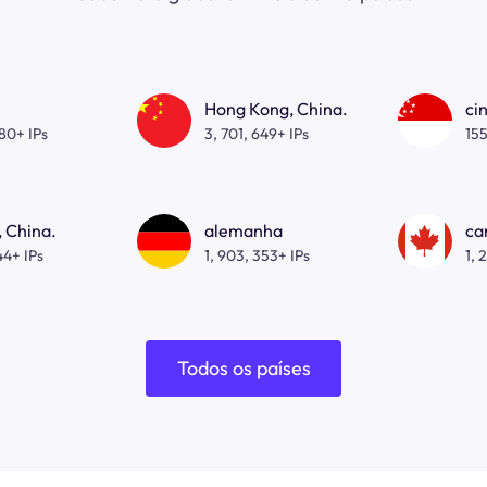
Hong Kong, China.
ci
080+ IPs
3, 701, 649+ IPs
155
 China.
alemanha
ca
44+ IPs
1, 903, 353+ IPs
1, 
Todos os países