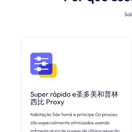
Sai
Super rápido e圣多美和普林
西比 Proxy
habitação São tomé e príncipe Os proxies
são especialmente otimizados usando
infraestrutura de nuvem de última geração