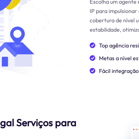
Escolha um agente r
IP para impulsionar 
cobertura de nível 
estabilidade, otimi
Top agência res
Metas a nível es
Fácil integração
gal Serviços para