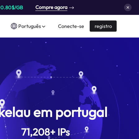
Compre agora
a
0.80$/GB
Português
Conecte-se
registro
kelau em portugal
71,208
+
IPs