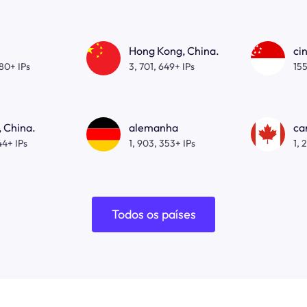
Hong Kong, China.
ci
080+ IPs
3, 701, 649+ IPs
155
 China.
alemanha
ca
44+ IPs
1, 903, 353+ IPs
1, 
Todos os países