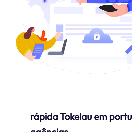
rápida Tokelau em portu
agências