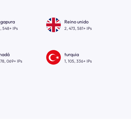
ngapura
Reino unido
, 548+ IPs
2, 473, 581+ IPs
nadá
turquia
278, 069+ IPs
1, 105, 336+ IPs