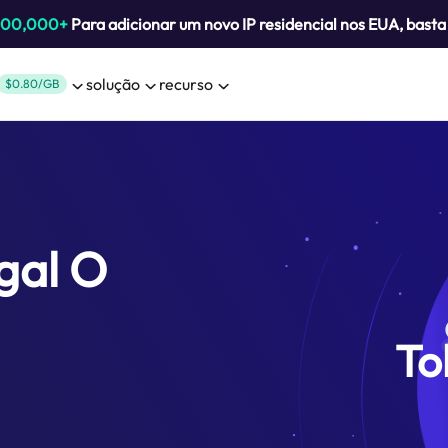
800,000+
Para adicionar um novo IP residencial nos EUA, bast
solução
recurso
$0.80/GB
gal O
To