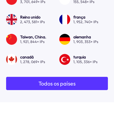
3, 701, 649+ IPs
155, 548+ IPs
Reino unido
frança
2, 473, 581+ IPs
1, 952, 740+ IPs
Taiwan, China.
alemanha
1, 921, 844+ IPs
1, 903, 353+ IPs
canadá
turquia
1, 278, 069+ IPs
1, 105, 336+ IPs
Todos os países