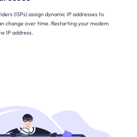
iders (ISPs) assign dynamic IP addresses to
an change over time. Restarting your modem
ew IP address.