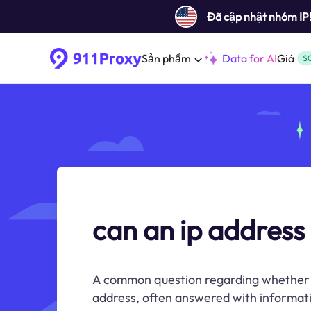
Đã cập nhật nhóm IP
Sản phẩm
Data for AI
Giá
$
can an ip addres
A common question regarding whether it
address, often answered with informati