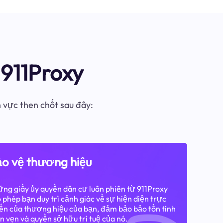
911Proxy
h vực then chốt sau đây:
o vệ thương hiệu
ng giấy ủy quyền dân cư luân phiên từ 911Proxy
 phép bạn duy trì cảnh giác về sự hiện diện trực
ến của thương hiệu của bạn, đảm bảo bảo tồn tính
n vẹn và quyền sở hữu trí tuệ của nó.