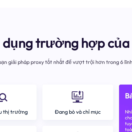
ử dụng trường hợp của 
ạn giải pháp proxy tốt nhất để vượt trội hơn trong 6 lĩn
Bả
 thị trường
Đang bò và chỉ mục
Nhữ
cho
tuy
toà