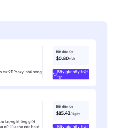
Bắt đầu từ:
$0.80
/GB
Bây giờ hãy trật
ân cư 911Proxy, phủ sóng
tự
Bắt đầu từ:
$85.43
/Ngày
ưu lượng không giới
Bây giờ hãy trật
ng dữ liệu cho các hoạt