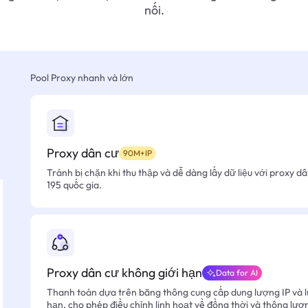
nối.
Pool Proxy nhanh và lớn
Proxy dân cư
90M+IP
Tránh bị chặn khi thu thập và dễ dàng lấy dữ liệu với proxy d
195 quốc gia.
Proxy dân cư không giới hạn
Data for AI
Thanh toán dựa trên băng thông cung cấp dung lượng IP và l
hạn, cho phép điều chỉnh linh hoạt về đồng thời và thông lượ