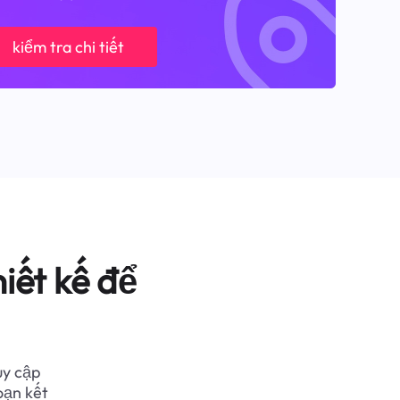
kiểm tra chi tiết
iết kế để
uy cập
oạn kết