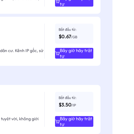
tự
Bắt đầu từ:
$0.67
/GB
Bây giờ hãy trật
dân cư. Kênh IP gốc, sử
tự
Bắt đầu từ:
$3.50
/IP
Bây giờ hãy trật
tuyệt vời, không giới
tự