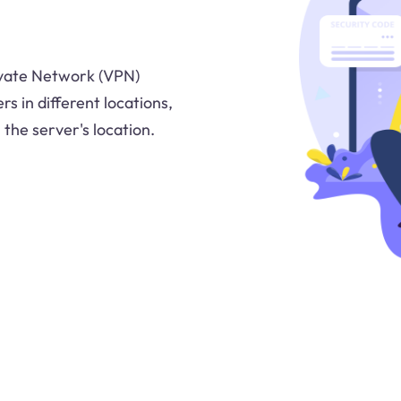
ivate Network (VPN)
s in different locations,
 the server's location.