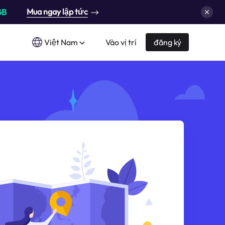
Mua ngay lập tức
GB
Việt Nam
Vào vị trí
đăng ký