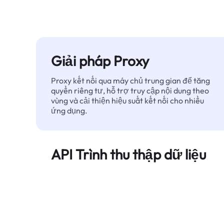
Giải pháp Proxy
Proxy kết nối qua máy chủ trung gian để tăng
quyền riêng tư, hỗ trợ truy cập nội dung theo
vùng và cải thiện hiệu suất kết nối cho nhiều
ứng dụng.
API Trình thu thập dữ liệu
Tự động hóa quá trình trích xuất dữ liệu web
quy mô lớn và cung cấp dữ liệu sạch, có cấu
trúc một cách đáng tin cậy — không bị chặn.