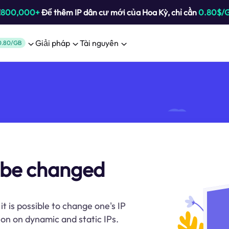
!
800,000+
Để thêm IP dân cư mới của Hoa Kỳ, chỉ cần
0.80$/
Giải pháp
Tài nguyên
0.80/GB
s be changed
 is possible to change one's IP
on on dynamic and static IPs.