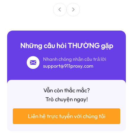
Những câu hỏi THƯỜNG gặp
Nhanh chóng nhận câu trả lời
support@911proxy.com
Vẫn còn thắc mắc?
Trò chuyện ngay!
Liên hệ trực tuyến với chúng tôi