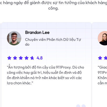
ệc hàng ngày để giành được sự tin tưởng của khách hàng
công.
Brandon Lee
Chuyên viên Phân tích Dữ liệu Tự
do
4.8
“Ấn tượng bởi độ tin cậy của 911Proxy. Dù cho
“Giao
công việc hay giải trí, hiệu suất ổn định và độ
911Pr
ổn định khiến nó trở nên khác biệt so với các
Không
lựa chọn khác.”
cần m