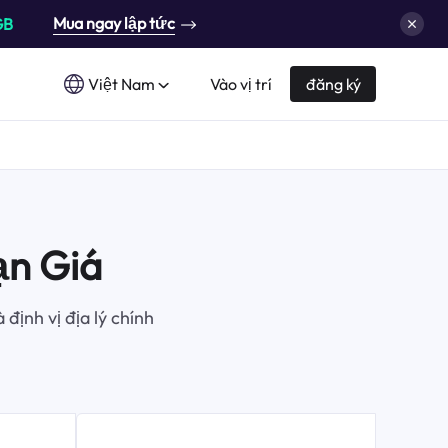
Mua ngay lập tức
GB
Việt Nam
Vào vị trí
đăng ký
ạn Giá
định vị địa lý chính