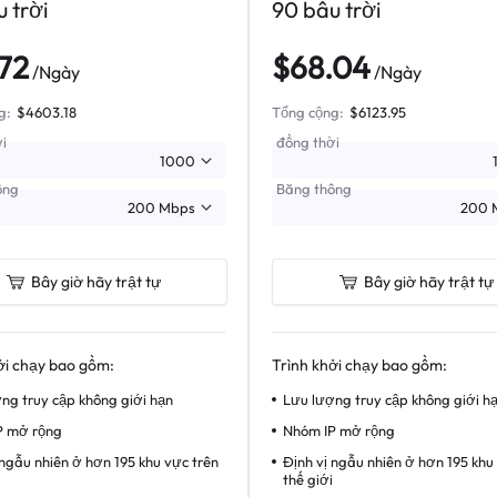
 trời
90 bầu trời
72
$68.04
/Ngày
/Ngày
g:
$4603.18
Tổng cộng:
$6123.95
i
đồng thời
ông
Băng thông
Bây giờ hãy trật tự
Bây giờ hãy trật tự
ởi chạy bao gồm:
Trình khởi chạy bao gồm:
ng truy cập không giới hạn
Lưu lượng truy cập không giới h
P mở rộng
Nhóm IP mở rộng
 ngẫu nhiên ở hơn 195 khu vực trên
Định vị ngẫu nhiên ở hơn 195 khu
thế giới