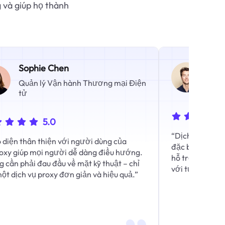
 và giúp họ thành
Sophie Chen
Mar
Quản lý Vận hành Thương mại Điện
Tư 
tử
5.0
“Dịch vụ hỗ trợ
 diện thân thiện với người dùng của
đặc biệt. Phản
oxy giúp mọi người dễ dàng điều hướng.
hỗ trợ khiến t
 cần phải đau đầu về mặt kỹ thuật – chỉ
với tư cách là 
ột dịch vụ proxy đơn giản và hiệu quả.”