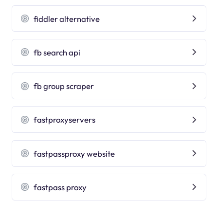
fiddler alternative
fb search api
fb group scraper
fastproxyservers
fastpassproxy website
fastpass proxy