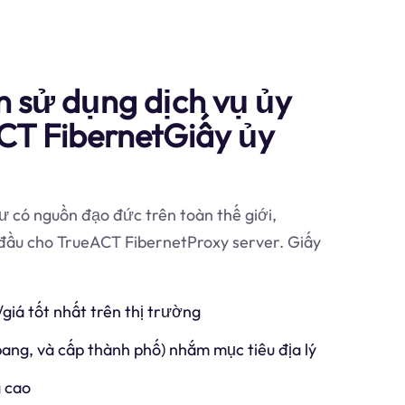
n sử dụng dịch vụ ủy
CT FibernetGiấy ủy
 có nguồn đạo đức trên toàn thế giới,
 đầu cho TrueACT FibernetProxy server. Giấy
/giá tốt nhất trên thị trường
 bang, và cấp thành phố) nhắm mục tiêu địa lý
 cao