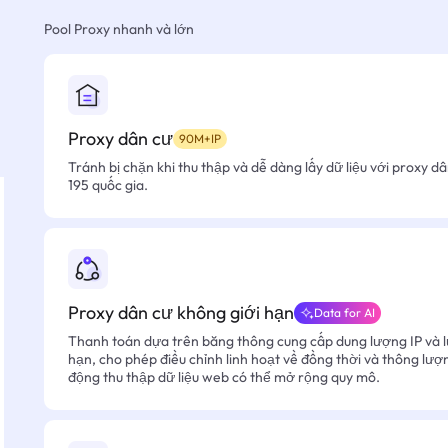
Pool Proxy nhanh và lớn
Proxy dân cư
90M+IP
Tránh bị chặn khi thu thập và dễ dàng lấy dữ liệu với proxy d
195 quốc gia.
Proxy dân cư không giới hạn
Data for AI
Thanh toán dựa trên băng thông cung cấp dung lượng IP và l
hạn, cho phép điều chỉnh linh hoạt về đồng thời và thông lượ
động thu thập dữ liệu web có thể mở rộng quy mô.