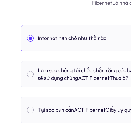
FibernetLà nhà 
Internet hạn chế như thế nào
Làm sao chúng tôi chắc chắn rằng các 
sẽ sử dụng chúngACT FibernetThua à?
Tại sao bạn cầnACT FibernetGiấy ủy q