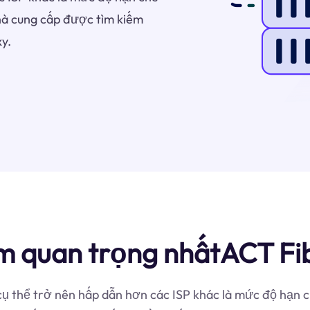
hà cung cấp được tìm kiếm
y.
m quan trọng nhấtACT Fi
cụ thể trở nên hấp dẫn hơn các ISP khác là mức độ hạn c