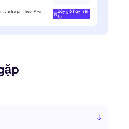
Bây giờ hãy trật
, chỉ trả phí theo IP và
tự
gặp