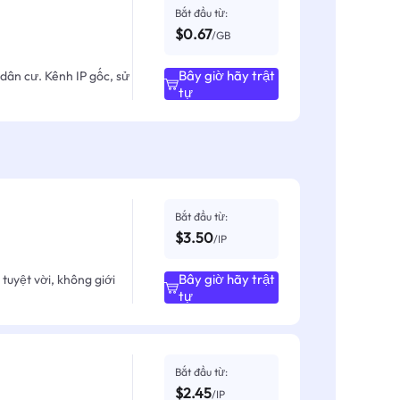
Bắt đầu từ:
$0.67
/GB
Bây giờ hãy trật
dân cư. Kênh IP gốc, sử
tự
Bắt đầu từ:
$3.50
/IP
Bây giờ hãy trật
tuyệt vời, không giới
tự
Bắt đầu từ:
$2.45
/IP