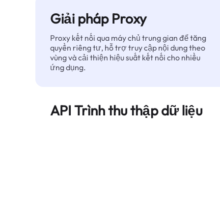
Giải pháp Proxy
Proxy kết nối qua máy chủ trung gian để tăng
quyền riêng tư, hỗ trợ truy cập nội dung theo
vùng và cải thiện hiệu suất kết nối cho nhiều
ứng dụng.
API Trình thu thập dữ liệu
Tự động hóa quá trình trích xuất dữ liệu web
quy mô lớn và cung cấp dữ liệu sạch, có cấu
trúc một cách đáng tin cậy — không bị chặn.