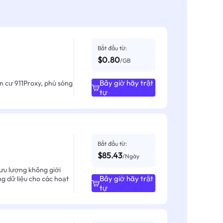
Bắt đầu từ:
$0.80
/GB
Bây giờ hãy trật
ân cư 911Proxy, phủ sóng
tự
Bắt đầu từ:
$85.43
/Ngày
ưu lượng không giới
Bây giờ hãy trật
ng dữ liệu cho các hoạt
tự