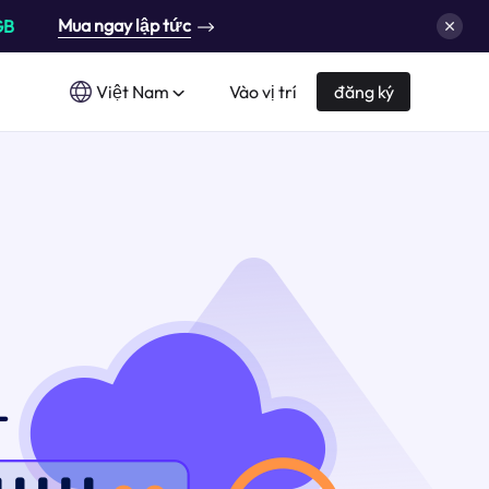
Mua ngay lập tức
GB
Việt Nam
Vào vị trí
đăng ký