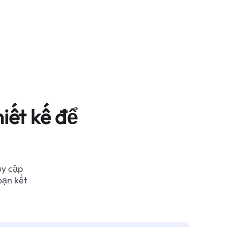
iết kế để
uy cập
oạn kết