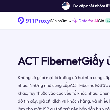
Đã cập nhật nhóm IP
Sản phẩm
Data for AI
Giá
$
ACT FibernetGiấy 
Không có gì bí mật là không có hai nhà cung cấp
nhau. Những nhà cung cấpACT FibernetĐược co
khác, tùy thuộc vào các yếu tố khác nhau. Chún
độ tin cậy, giá cả, dịch vụ khách hàng, và nhiề
làm cho một ISP cụ thể trở nên hấp dẫn hơn cá