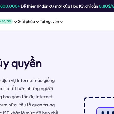
!
800,000+
Để thêm IP dân cư mới của Hoa Kỳ, chỉ cần
0.80$/
Giải pháp
Tài nguyên
0.80/GB
ủy quyền
 dịch vụ Internet nào giống
i là tốt hơn những người
g bao gồm tốc độ Internet,
u hơn nữa. Yếu tố quan trọng
c ISP khác là mức độ hạn chế