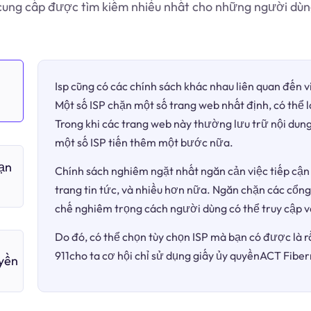
cung cấp được tìm kiếm nhiều nhất cho những người dùn
Isp cũng có các chính sách khác nhau liên quan đến 
Một số ISP chặn một số trang web nhất định, có thể 
Trong khi các trang web này thường lưu trữ nội dung
một số ISP tiến thêm một bước nữa.
bạn
Chính sách nghiêm ngặt nhất ngăn cản việc tiếp cận 
trang tin tức, và nhiều hơn nữa. Ngăn chặn các cổng
chế nghiêm trọng cách người dùng có thể truy cập v
Do đó, có thể chọn tùy chọn ISP mà bạn có được là r
911cho ta cơ hội chỉ sử dụng giấy ủy quyềnACT Fiber
uyền