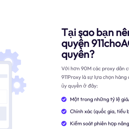
Tại sao bạn nê
quyền 911choA
quyền?
Với hơn 90M các proxy dân cư
911Proxy là sự lựa chọn hàng
ủy quyền ở đây:
Một trong những tỷ lệ giá
Chính xác (quốc gia, tiểu
Kiểm soát phiên họp nâng