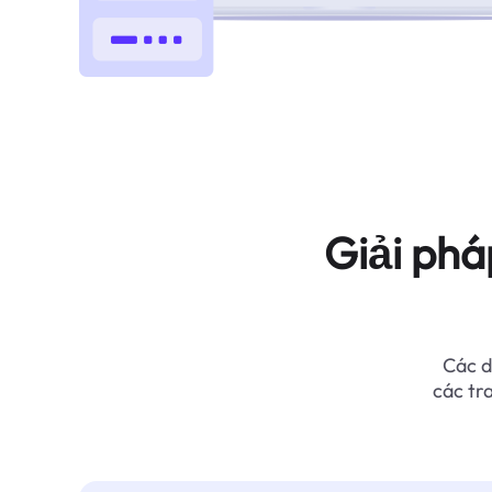
Giải phá
Các d
các tr