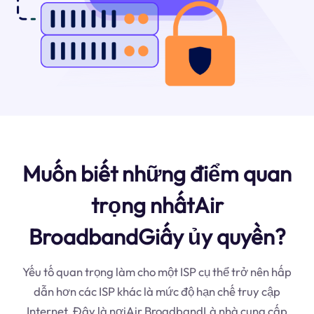
Muốn biết những điểm quan
trọng nhấtAir
BroadbandGiấy ủy quyền?
Yếu tố quan trọng làm cho một ISP cụ thể trở nên hấp
dẫn hơn các ISP khác là mức độ hạn chế truy cập
Internet. Đây là nơiAir BroadbandLà nhà cung cấp