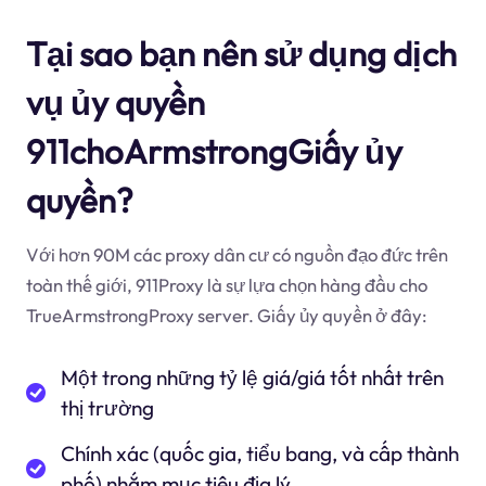
Tại sao bạn nên sử dụng dịch
vụ ủy quyền
911choArmstrongGiấy ủy
quyền?
Với hơn 90M các proxy dân cư có nguồn đạo đức trên
toàn thế giới, 911Proxy là sự lựa chọn hàng đầu cho
TrueArmstrongProxy server. Giấy ủy quyền ở đây:
Một trong những tỷ lệ giá/giá tốt nhất trên
thị trường
Chính xác (quốc gia, tiểu bang, và cấp thành
phố) nhắm mục tiêu địa lý