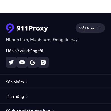
Việt Nam
Nhanh hơn, Mạnh hơn, Đáng tin cậy.
Liên hệ với chúng tôi
Sản phẩm
Các proxy dân cư
Phổ biến
Tính năng
Các proxy dân cư không giới hạn
Danh sách Proxy miễn phí
Sử dụng các trường hợp
Các proxy dân cư tĩnh