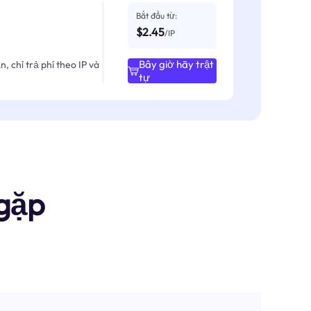
Bắt đầu từ:
$2.45
/IP
Bây giờ hãy trật
, chỉ trả phí theo IP và
tự
gặp