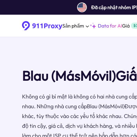
Đã cập nhật nhóm IP
Sản phẩm
Data for AI
Giá
$
Blau (MásMóvil)Gi
Không có gì bí mật là không có hai nhà cung cấp
nhau. Những nhà cung cấpBlau (MásMóvil)Được
khác, tùy thuộc vào các yếu tố khác nhau. Chún
độ tin cậy, giá cả, dịch vụ khách hàng, và nhiề
làm cho một ISP cụ thể trở nên hấp dẫn hơn cá