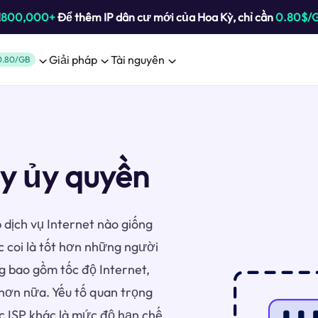
!
800,000+
Để thêm IP dân cư mới của Hoa Kỳ, chỉ cần
0.80$/
Giải pháp
Tài nguyên
0.80/GB
ấy ủy quyền
 dịch vụ Internet nào giống
 coi là tốt hơn những người
g bao gồm tốc độ Internet,
u hơn nữa. Yếu tố quan trọng
c ISP khác là mức độ hạn chế