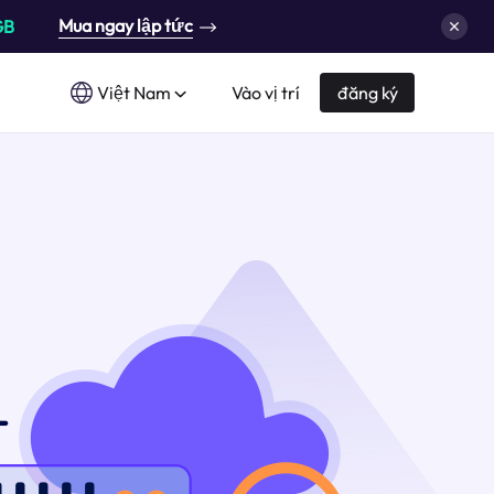
Mua ngay lập tức
GB
Việt Nam
Vào vị trí
đăng ký