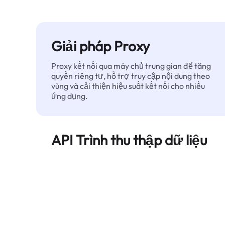
Giải pháp Proxy
Proxy kết nối qua máy chủ trung gian để tăng
quyền riêng tư, hỗ trợ truy cập nội dung theo
vùng và cải thiện hiệu suất kết nối cho nhiều
ứng dụng.
API Trình thu thập dữ liệu
Tự động hóa quá trình trích xuất dữ liệu web
quy mô lớn và cung cấp dữ liệu sạch, có cấu
trúc một cách đáng tin cậy — không bị chặn.