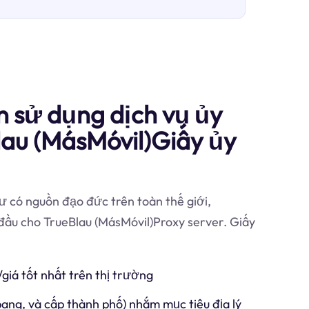
n sử dụng dịch vụ ủy
lau (MásMóvil)Giấy ủy
 có nguồn đạo đức trên toàn thế giới,
 đầu cho TrueBlau (MásMóvil)Proxy server. Giấy
/giá tốt nhất trên thị trường
 bang, và cấp thành phố) nhắm mục tiêu địa lý