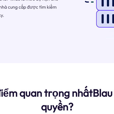
à nhà cung cấp được tìm kiếm
y.
iểm quan trọng nhấtBlau
quyền?