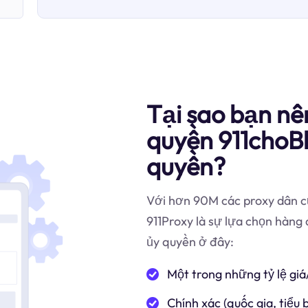
Tại sao bạn nê
quyền 911choB
quyền?
Với hơn 90M các proxy dân cư
911Proxy là sự lựa chọn hàng
ủy quyền ở đây:
Một trong những tỷ lệ giá
Chính xác (quốc gia, tiểu