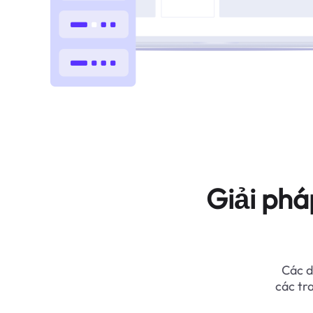
Giải phá
Các d
các tr