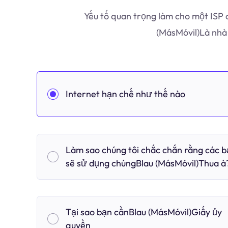
Yếu tố quan trọng làm cho một ISP 
(MásMóvil)Là nhà
Internet hạn chế như thế nào
Làm sao chúng tôi chắc chắn rằng các 
sẽ sử dụng chúngBlau (MásMóvil)Thua à
Tại sao bạn cầnBlau (MásMóvil)Giấy ủy
quyền