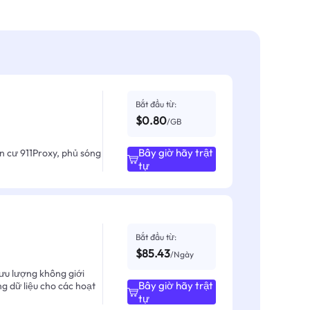
Bắt đầu từ:
$0.80
/GB
Bây giờ hãy trật
ân cư 911Proxy, phủ sóng
tự
Bắt đầu từ:
$85.43
/Ngày
ưu lượng không giới
Bây giờ hãy trật
ng dữ liệu cho các hoạt
tự