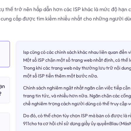
cụ thể trở nên hấp dẫn hơn các ISP khác là mức độ hạn ch
 cung cấp được tìm kiếm nhiều nhất cho những người dù
Isp cũng có các chính sách khác nhau liên quan đến 
Một số ISP chặn một số trang web nhất định, có thể 
Trong khi các trang web này thường lưu trữ nội dung
một số ISP tiến thêm một bước nữa.
bạn
Chính sách nghiêm ngặt nhất ngăn cản việc tiếp cận 
?
trang tin tức, và nhiều hơn nữa. Ngăn chặn các cổng
chế nghiêm trọng cách người dùng có thể truy cập v
Do đó, có thể chọn tùy chọn ISP mà bạn có được là r
911cho ta cơ hội chỉ sử dụng giấy ủy quyềnBlau (MásM