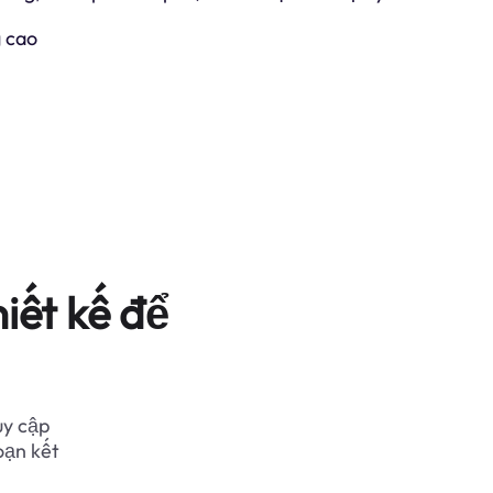
 cao
iết kế để
uy cập
oạn kết