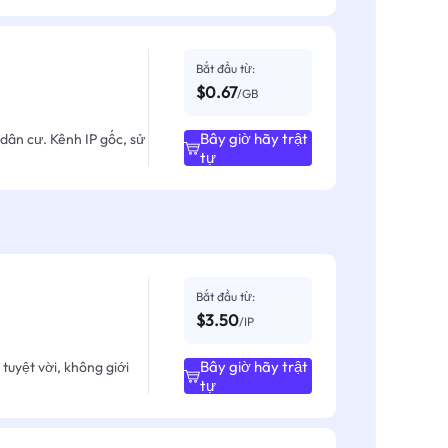
Bắt đầu từ:
$0.67
/GB
Bây giờ hãy trật
dân cư. Kênh IP gốc, sử
tự
Bắt đầu từ:
$3.50
/IP
Bây giờ hãy trật
tuyệt vời, không giới
tự