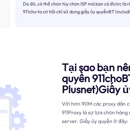
Do đó, có thể chọn tùy chọn ISP mà bạn có được là r
911cho ta cơ hội chỉ sử dụng giấy ủy quyềnBT (includ
Tại sao bạn nê
quyền 911choBT
Plusnet)Giấy 
Với hơn 90M các proxy dân cư
911Proxy là sự lựa chọn hàng
server. Giấy ủy quyền ở đây: