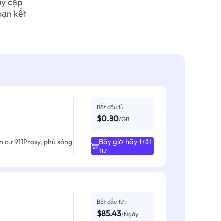
uy cập
oạn kết
Bắt đầu từ:
$0.80
/GB
Bây giờ hãy trật
ân cư 911Proxy, phủ sóng
tự
Bắt đầu từ:
$85.43
/Ngày