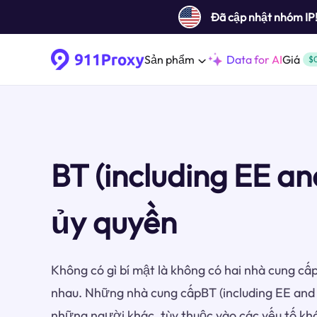
Đã cập nhật nhóm IP
Sản phẩm
Data for AI
Giá
$
BT (including EE an
ủy quyền
Không có gì bí mật là không có hai nhà cung cấp
nhau. Những nhà cung cấpBT (including EE and 
những người khác, tùy thuộc vào các yếu tố k