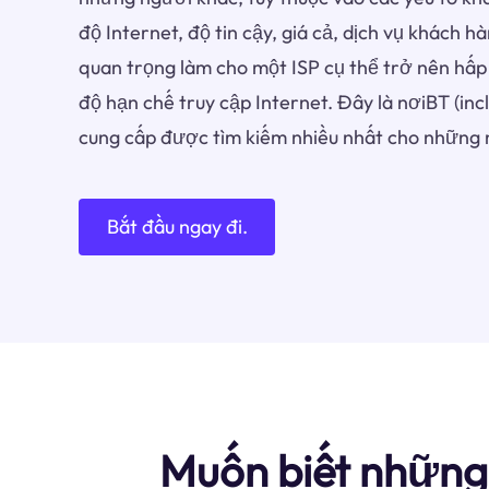
độ Internet, độ tin cậy, giá cả, dịch vụ khách h
quan trọng làm cho một ISP cụ thể trở nên hấp
độ hạn chế truy cập Internet. Đây là nơiBT (in
cung cấp được tìm kiếm nhiều nhất cho những 
Bắt đầu ngay đi.
Muốn biết những 