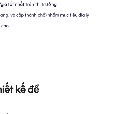
/giá tốt nhất trên thị trường
 bang, và cấp thành phố) nhắm mục tiêu địa lý
 cao
iết kế để