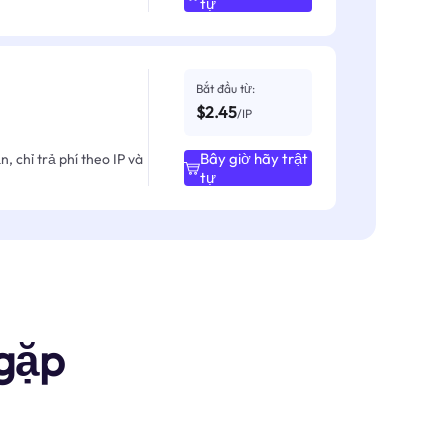
tự
Bắt đầu từ:
$2.45
/IP
Bây giờ hãy trật
, chỉ trả phí theo IP và
tự
gặp