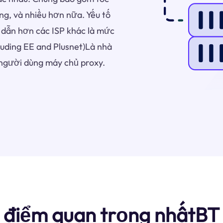
àng, và nhiều hơn nữa. Yếu tố
 dẫn hơn các ISP khác là mức
cluding EE and Plusnet)Là nhà
người dùng máy chủ proxy.
điểm quan trọng nhấtBT 