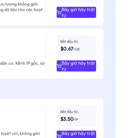
ưu lượng không giới
Bây giờ hãy trật
ng dữ liệu cho các hoạt
tự
Bắt đầu từ:
$0.67
/GB
Bây giờ hãy trật
dân cư. Kênh IP gốc, sử
tự
Bắt đầu từ:
$3.50
/IP
Bây giờ hãy trật
tuyệt vời, không giới