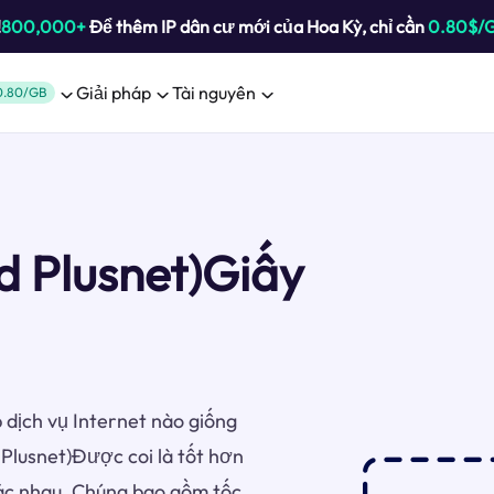
!
800,000+
Để thêm IP dân cư mới của Hoa Kỳ, chỉ cần
0.80$/
Giải pháp
Tài nguyên
0.80/GB
d Plusnet)Giấy
 dịch vụ Internet nào giống
Plusnet)Được coi là tốt hơn
hác nhau. Chúng bao gồm tốc