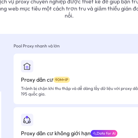
ịch vụ proxy chuyên nghiệp được thiết kế để giúp bạn tr
ang web mục tiêu một cách trơn tru và giảm thiểu gián đ
nối.
Pool Proxy nhanh và lớn
Proxy dân cư
90M+IP
Tránh bị chặn khi thu thập và dễ dàng lấy dữ liệu với proxy d
195 quốc gia.
Proxy dân cư không giới hạn
Data for AI