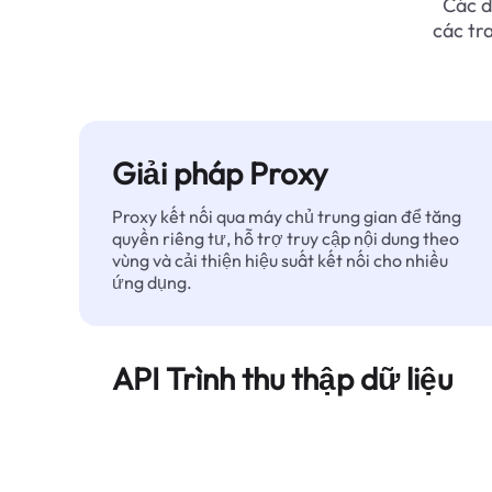
Các d
các tr
Giải pháp Proxy
Proxy kết nối qua máy chủ trung gian để tăng
quyền riêng tư, hỗ trợ truy cập nội dung theo
vùng và cải thiện hiệu suất kết nối cho nhiều
ứng dụng.
API Trình thu thập dữ liệu
Tự động hóa quá trình trích xuất dữ liệu web
quy mô lớn và cung cấp dữ liệu sạch, có cấu
trúc một cách đáng tin cậy — không bị chặn.