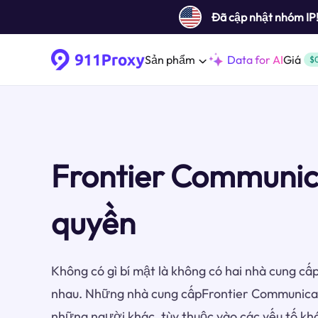
Đã cập nhật nhóm IP
Sản phẩm
Data for AI
Giá
$
Frontier Communic
quyền
Không có gì bí mật là không có hai nhà cung cấp
nhau. Những nhà cung cấpFrontier Communicat
những người khác, tùy thuộc vào các yếu tố k