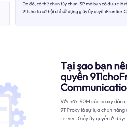
Do đó, có thể chọn tùy chọn ISP mà bạn có được là r
911cho ta cơ hội chỉ sử dụng giấy ủy quyềnFrontier
Tại sao bạn nê
quyền 911choFr
Communicatio
Với hơn 90M các proxy dân cư
911Proxy là sự lựa chọn hàn
server. Giấy ủy quyền ở đây: