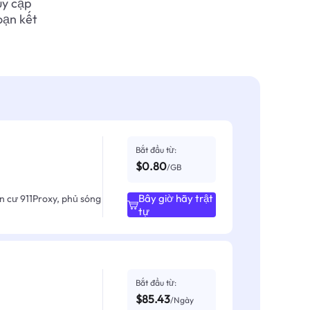
uy cập
oạn kết
Bắt đầu từ:
$0.80
/GB
Bây giờ hãy trật
ân cư 911Proxy, phủ sóng
tự
Bắt đầu từ:
$85.43
/Ngày