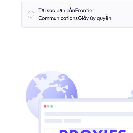
Tại sao bạn cầnFrontier
CommunicationsGiấy ủy quyền