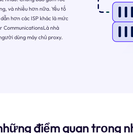
àng, và nhiều hơn nữa. Yếu tố
 dẫn hơn các ISP khác là mức
ier CommunicationsLà nhà
người dùng máy chủ proxy.
những điểm quan trọng n