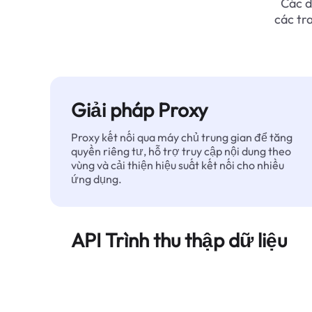
Các d
các tr
Giải pháp Proxy
Proxy kết nối qua máy chủ trung gian để tăng
quyền riêng tư, hỗ trợ truy cập nội dung theo
vùng và cải thiện hiệu suất kết nối cho nhiều
ứng dụng.
API Trình thu thập dữ liệu
Tự động hóa quá trình trích xuất dữ liệu web
quy mô lớn và cung cấp dữ liệu sạch, có cấu
trúc một cách đáng tin cậy — không bị chặn.