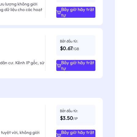
ưu lượng không giới
Bây giờ hãy trật
ng dữ liệu cho các hoạt
tự
Bắt đầu từ:
$0.67
/GB
Bây giờ hãy trật
dân cư. Kênh IP gốc, sử
tự
Bắt đầu từ:
$3.50
/IP
Bây giờ hãy trật
tuyệt vời, không giới