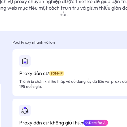
ịch vụ proxy chuyên nghiệp được thiết kế để giúp bạn tr
ang web mục tiêu một cách trơn tru và giảm thiểu gián đ
nối.
Pool Proxy nhanh và lớn
Proxy dân cư
90M+IP
Tránh bị chặn khi thu thập và dễ dàng lấy dữ liệu với proxy d
195 quốc gia.
Proxy dân cư không giới hạn
Data for AI