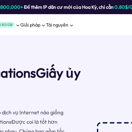
!
800,000+
Để thêm IP dân cư mới của Hoa Kỳ, chỉ cần
0.80$/
Giải pháp
Tài nguyên
0.80/GB
ationsGiấy ủy
 dịch vụ Internet nào giống
ionsĐược coi là tốt hơn
hác nhau. Chúng bao gồm tốc