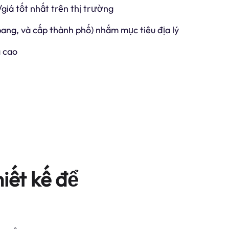
/giá tốt nhất trên thị trường
 bang, và cấp thành phố) nhắm mục tiêu địa lý
 cao
iết kế để