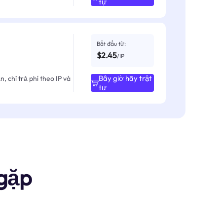
tự
Bắt đầu từ:
$2.45
/IP
Bây giờ hãy trật
, chỉ trả phí theo IP và
tự
gặp