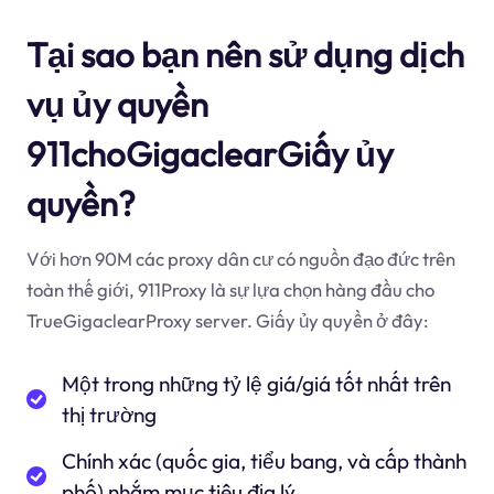
Tại sao bạn nên sử dụng dịch
vụ ủy quyền
911choGigaclearGiấy ủy
quyền?
Với hơn 90M các proxy dân cư có nguồn đạo đức trên
toàn thế giới, 911Proxy là sự lựa chọn hàng đầu cho
TrueGigaclearProxy server. Giấy ủy quyền ở đây:
Một trong những tỷ lệ giá/giá tốt nhất trên
thị trường
Chính xác (quốc gia, tiểu bang, và cấp thành
phố) nhắm mục tiêu địa lý