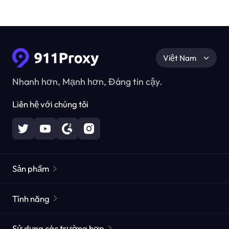
Việt Nam
Nhanh hơn, Mạnh hơn, Đáng tin cậy.
Liên hệ với chúng tôi
Sản phẩm
Các proxy dân cư
Phổ biến
Tính năng
Các proxy dân cư không giới hạn
Danh sách Proxy miễn phí
Sử dụng các trường hợp
Các proxy dân cư tĩnh