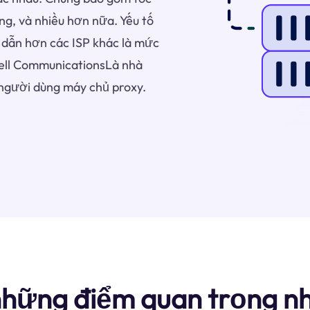
àng, và nhiều hơn nữa. Yếu tố
 dẫn hơn các ISP khác là mức
well CommunicationsLà nhà
người dùng máy chủ proxy.
những điểm quan trọng n