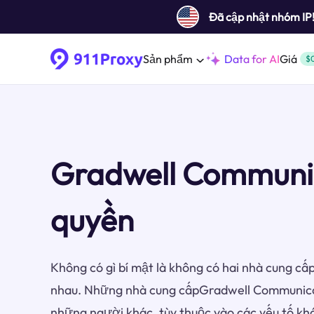
Đã cập nhật nhóm IP
Sản phẩm
Data for AI
Giá
$
Gradwell Communi
quyền
Không có gì bí mật là không có hai nhà cung cấp
nhau. Những nhà cung cấpGradwell Communica
những người khác, tùy thuộc vào các yếu tố k