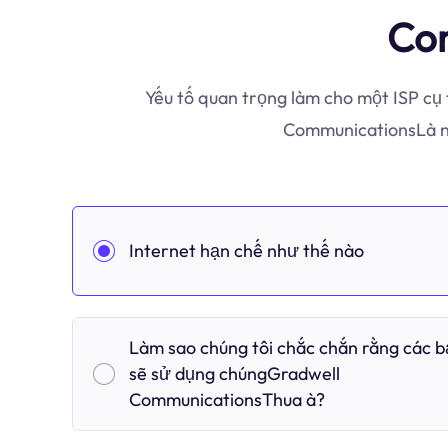
Com
Yếu tố quan trọng làm cho một ISP cụ 
CommunicationsLà nh
Internet hạn chế như thế nào
Làm sao chúng tôi chắc chắn rằng các 
sẽ sử dụng chúngGradwell
CommunicationsThua à?