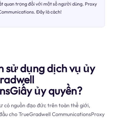
ất quan trọng đối với một số người dùng. Proxy
 Communications. Đây là cách!
n sử dụng dịch vụ ủy
radwell
nsGiấy ủy quyền?
 có nguồn đạo đức trên toàn thế giới,
g đầu cho TrueGradwell CommunicationsProxy