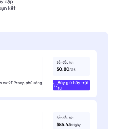
uy cập
oạn kết
Bắt đầu từ:
$0.80
/GB
Bây giờ hãy trật
ân cư 911Proxy, phủ sóng
tự
Bắt đầu từ:
$85.43
/Ngày