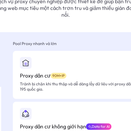
ịch vụ proxy chuyên nghiệp được thiết kế để giúp bạn tr
ang web mục tiêu một cách trơn tru và giảm thiểu gián đ
nối.
Pool Proxy nhanh và lớn
Proxy dân cư
90M+IP
Tránh bị chặn khi thu thập và dễ dàng lấy dữ liệu với proxy d
195 quốc gia.
Proxy dân cư không giới hạn
Data for AI