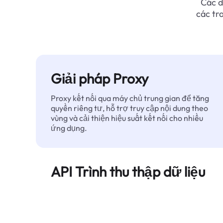
Các d
các tr
Giải pháp Proxy
Proxy kết nối qua máy chủ trung gian để tăng
quyền riêng tư, hỗ trợ truy cập nội dung theo
vùng và cải thiện hiệu suất kết nối cho nhiều
ứng dụng.
API Trình thu thập dữ liệu
Tự động hóa quá trình trích xuất dữ liệu web
quy mô lớn và cung cấp dữ liệu sạch, có cấu
trúc một cách đáng tin cậy — không bị chặn.