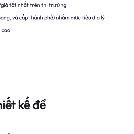
/giá tốt nhất trên thị trường
 bang, và cấp thành phố) nhắm mục tiêu địa lý
 cao
iết kế để