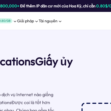
!
800,000+
Để thêm IP dân cư mới của Hoa Kỳ, chỉ cần
0.80$/
Giải pháp
Tài nguyên
0.80/GB
cationsGiấy ủy
 dịch vụ Internet nào giống
tionsĐược coi là tốt hơn
hác nhau. Chúng bao gồm tốc