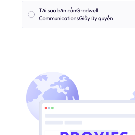
Tại sao bạn cầnGradwell
CommunicationsGiấy ủy quyền