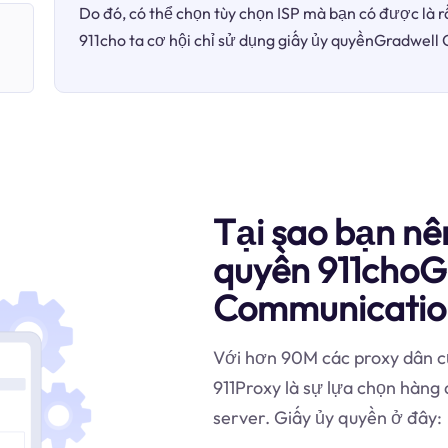
Do đó, có thể chọn tùy chọn ISP mà bạn có được là r
911cho ta cơ hội chỉ sử dụng giấy ủy quyềnGradwell
Tại sao bạn nê
quyền 911choG
Communicatio
Với hơn 90M các proxy dân cư
911Proxy là sự lựa chọn hàn
server. Giấy ủy quyền ở đây: