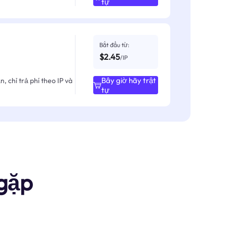
tự
Bắt đầu từ:
$2.45
/IP
Bây giờ hãy trật
, chỉ trả phí theo IP và
tự
gặp