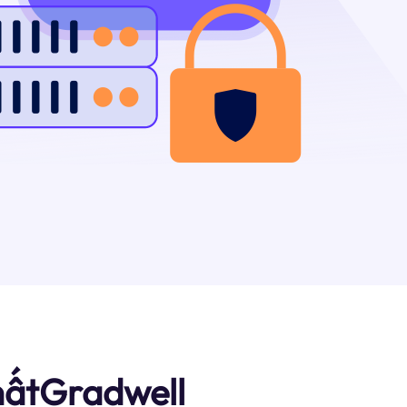
hấtGradwell