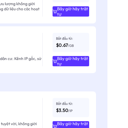
ưu lượng không giới
Bây giờ hãy trật
ng dữ liệu cho các hoạt
tự
Bắt đầu từ:
$0.67
/GB
Bây giờ hãy trật
dân cư. Kênh IP gốc, sử
tự
Bắt đầu từ:
$3.50
/IP
Bây giờ hãy trật
tuyệt vời, không giới